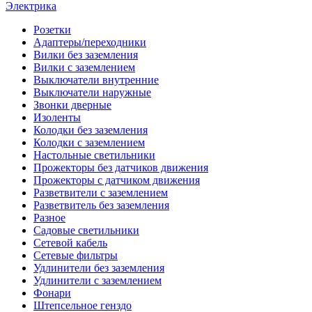
Электрика
Розетки
Адаптеры/переходники
Вилки без заземления
Вилки с заземлением
Выключатели внутренние
Выключатели наружные
Звонки дверные
Изоленты
Колодки без заземления
Колодки с заземлением
Настольные светильники
Прожекторы без датчиков движения
Прожекторы с датчиком движения
Разветвители с заземлением
Разветвитель без заземления
Разное
Садовые светильники
Сетевой кабель
Сетевые фильтры
Удлинители без заземления
Удлинители с заземлением
Фонари
Штепсельное генздо