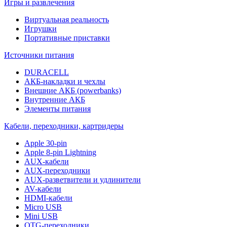
Игры и развлечения
Виртуальная реальность
Игрушки
Портативные приставки
Источники питания
DURACELL
АКБ-накладки и чехлы
Внешние АКБ (powerbanks)
Внутренние АКБ
Элементы питания
Кабели, переходники, картридеры
Apple 30-pin
Apple 8-pin Lightning
AUX-кабели
AUX-переходники
AUX-разветвители и удлинители
AV-кабели
HDMI-кабели
Micro USB
Mini USB
OTG-переходники