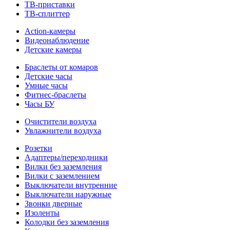
ТВ-приставки
ТВ-сплиттер
Action-камеры
Видеонаблюдение
Детские камеры
Браслеты от комаров
Детские часы
Умные часы
Фитнес-браслеты
Часы БУ
Очистители воздуха
Увлажнители воздуха
Розетки
Адаптеры/переходники
Вилки без заземления
Вилки с заземлением
Выключатели внутренние
Выключатели наружные
Звонки дверные
Изоленты
Колодки без заземления