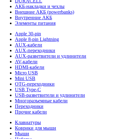
DURACELL
АКБ-накладки и чехлы
Внешние АКБ (powerbanks)
Внутренние АКБ
Элементы питания
Apple 30-pin
Apple 8-pin Lightning
AUX-кабели
AUX-переходники
AUX-разветвители и удлинители
AV-кабели
HDMI-кабели
Micro USB
Mini USB
OTG-переходники
USB Type-C
USB-разветвители и удлинители
Многоразъемные кабели
Переходники
Прочие кабели
Клавиатуры
Коврики для мыши
Мыши