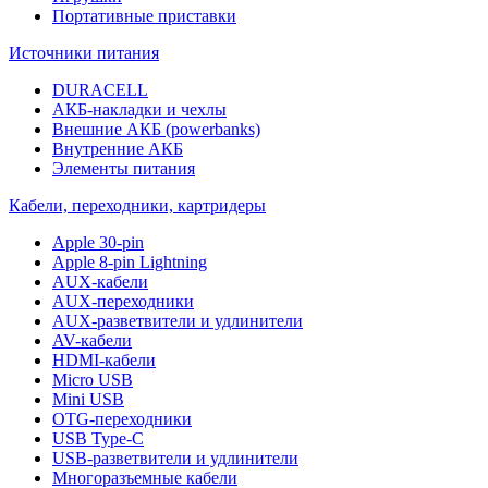
Портативные приставки
Источники питания
DURACELL
АКБ-накладки и чехлы
Внешние АКБ (powerbanks)
Внутренние АКБ
Элементы питания
Кабели, переходники, картридеры
Apple 30-pin
Apple 8-pin Lightning
AUX-кабели
AUX-переходники
AUX-разветвители и удлинители
AV-кабели
HDMI-кабели
Micro USB
Mini USB
OTG-переходники
USB Type-C
USB-разветвители и удлинители
Многоразъемные кабели