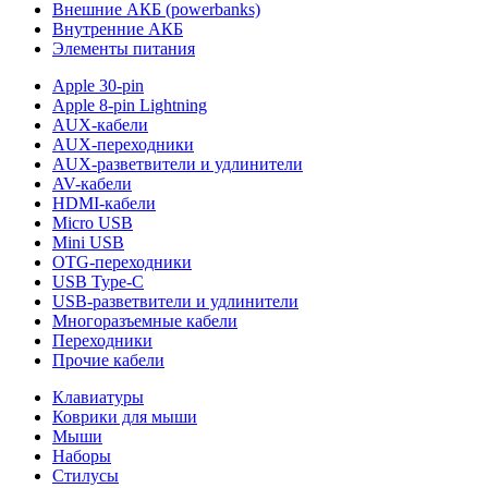
Внешние АКБ (powerbanks)
Внутренние АКБ
Элементы питания
Apple 30-pin
Apple 8-pin Lightning
AUX-кабели
AUX-переходники
AUX-разветвители и удлинители
AV-кабели
HDMI-кабели
Micro USB
Mini USB
OTG-переходники
USB Type-C
USB-разветвители и удлинители
Многоразъемные кабели
Переходники
Прочие кабели
Клавиатуры
Коврики для мыши
Мыши
Наборы
Стилусы