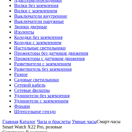
Адаптеры/переходники
Вилки без заземления
Вилки с заземлением
Выключатели внутренние
Выключатели наружные
Звонки дверные
Изоленты
Колодки без заземления
Колодки с заземлением
Настольные светильники
Прожекторы без датчиков движения
Прожекторы с датчиком движения
Разветвители с заземлением
Разветвитель без заземления
Разное
Садовые светильники
Сетевой кабель
Сетевые фильтры
Удлинители без заземления
Удлинители с заземлением
Фонари
Штепсельное генздо
Главная
Каталог
Часы и браслеты
Умные часы
Смарт-часы
Smart Watch X22 Pro, розовые