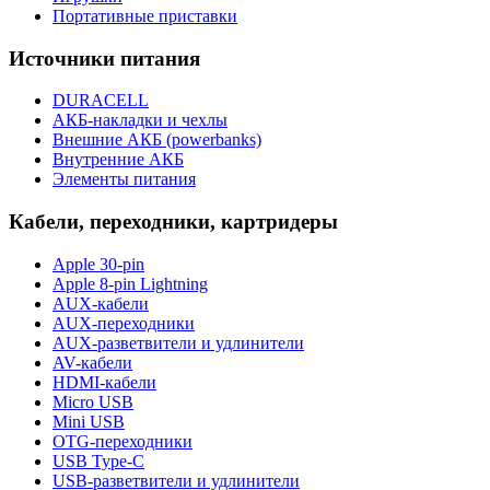
Портативные приставки
Источники питания
DURACELL
АКБ-накладки и чехлы
Внешние АКБ (powerbanks)
Внутренние АКБ
Элементы питания
Кабели, переходники, картридеры
Apple 30-pin
Apple 8-pin Lightning
AUX-кабели
AUX-переходники
AUX-разветвители и удлинители
AV-кабели
HDMI-кабели
Micro USB
Mini USB
OTG-переходники
USB Type-C
USB-разветвители и удлинители