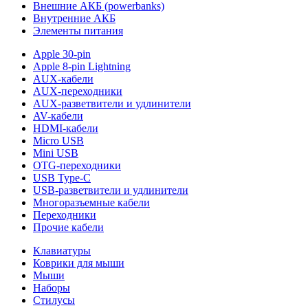
Внешние АКБ (powerbanks)
Внутренние АКБ
Элементы питания
Apple 30-pin
Apple 8-pin Lightning
AUX-кабели
AUX-переходники
AUX-разветвители и удлинители
AV-кабели
HDMI-кабели
Micro USB
Mini USB
OTG-переходники
USB Type-C
USB-разветвители и удлинители
Многоразъемные кабели
Переходники
Прочие кабели
Клавиатуры
Коврики для мыши
Мыши
Наборы
Стилусы