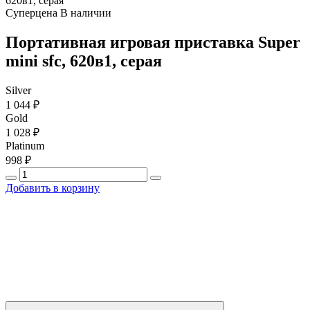
620в1, серая
Суперцена
В наличии
Портативная игровая приставка Super
mini sfc, 620в1, серая
Silver
1 044 ₽
Gold
1 028 ₽
Platinum
998 ₽
Добавить в корзину