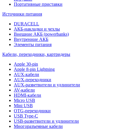
Портативные приставки
Источники питания
DURACELL
АКБ-накладки и чехлы
Внешние АКБ (powerbanks)
Внутренние АКБ
Элементы питания
Кабели, переходники, картридеры
Apple 30-pin
Apple 8-pin Lightning
AUX-кабели
AUX-переходники
AUX-разветвители и удлинители
AV-кабели
HDMI-кабели
Micro USB
Mini USB
OTG-переходники
USB Type-C
USB-разветвители и удлинители
Многоразъемные кабели