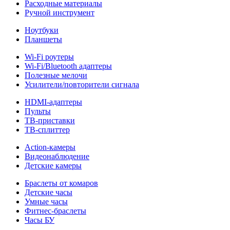
Расходные материалы
Ручной инструмент
Ноутбуки
Планшеты
Wi-Fi роутеры
Wi-Fi/Bluetooth адаптеры
Полезные мелочи
Усилители/повторители сигнала
HDMI-адаптеры
Пульты
ТВ-приставки
ТВ-сплиттер
Action-камеры
Видеонаблюдение
Детские камеры
Браслеты от комаров
Детские часы
Умные часы
Фитнес-браслеты
Часы БУ