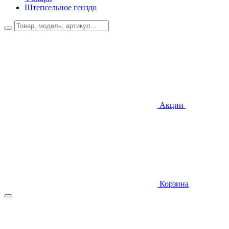
Штепсельное генздо
Акции
Корзина