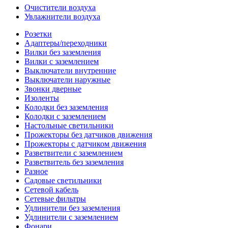
Очистители воздуха
Увлажнители воздуха
Розетки
Адаптеры/переходники
Вилки без заземления
Вилки с заземлением
Выключатели внутренние
Выключатели наружные
Звонки дверные
Изоленты
Колодки без заземления
Колодки с заземлением
Настольные светильники
Прожекторы без датчиков движения
Прожекторы с датчиком движения
Разветвители с заземлением
Разветвитель без заземления
Разное
Садовые светильники
Сетевой кабель
Сетевые фильтры
Удлинители без заземления
Удлинители с заземлением
Фонари