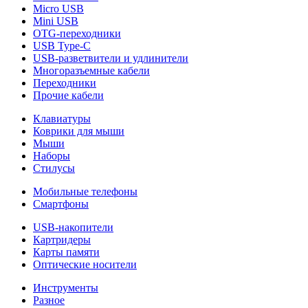
Micro USB
Mini USB
OTG-переходники
USB Type-C
USB-разветвители и удлинители
Многоразъемные кабели
Переходники
Прочие кабели
Клавиатуры
Коврики для мыши
Мыши
Наборы
Стилусы
Мобильные телефоны
Смартфоны
USB-накопители
Картридеры
Карты памяти
Оптические носители
Инструменты
Разное