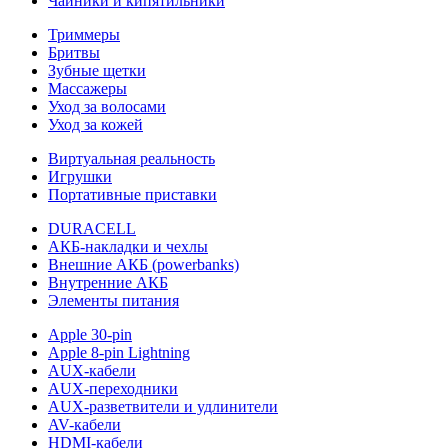
Чайники и кипятильники
Триммеры
Бритвы
Зубные щетки
Массажеры
Уход за волосами
Уход за кожей
Виртуальная реальность
Игрушки
Портативные приставки
DURACELL
АКБ-накладки и чехлы
Внешние АКБ (powerbanks)
Внутренние АКБ
Элементы питания
Apple 30-pin
Apple 8-pin Lightning
AUX-кабели
AUX-переходники
AUX-разветвители и удлинители
AV-кабели
HDMI-кабели