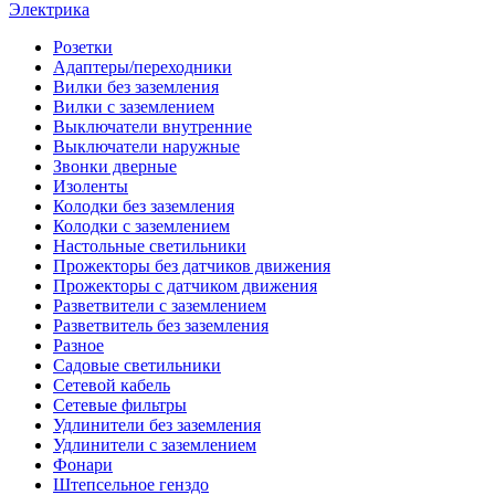
Электрика
Розетки
Адаптеры/переходники
Вилки без заземления
Вилки с заземлением
Выключатели внутренние
Выключатели наружные
Звонки дверные
Изоленты
Колодки без заземления
Колодки с заземлением
Настольные светильники
Прожекторы без датчиков движения
Прожекторы с датчиком движения
Разветвители с заземлением
Разветвитель без заземления
Разное
Садовые светильники
Сетевой кабель
Сетевые фильтры
Удлинители без заземления
Удлинители с заземлением
Фонари
Штепсельное генздо