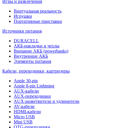
Игры и развлечения
Виртуальная реальность
Игрушки
Портативные приставки
Источники питания
DURACELL
АКБ-накладки и чехлы
Внешние АКБ (powerbanks)
Внутренние АКБ
Элементы питания
Кабели, переходники, картридеры
Apple 30-pin
Apple 8-pin Lightning
AUX-кабели
AUX-переходники
AUX-разветвители и удлинители
AV-кабели
HDMI-кабели
Micro USB
Mini USB
OTG-переходники