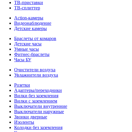
ТВ-приставки
ТВ-сплиттер
Action-камеры
Видеонаблюдение
Детские камеры
Браслеты от комаров
Детские часы
Умные часы
Фитнес-браслеты
Часы БУ
Очистители воздуха
Увлажнители воздуха
Розетки
Адаптеры/переходники
Вилки без заземления
Вилки с заземлением
Выключатели внутренние
Выключатели наружные
Звонки дверные
Изоленты
Колодки без заземления