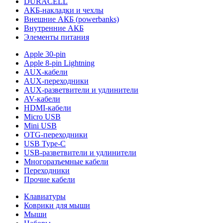
DURACELL
АКБ-накладки и чехлы
Внешние АКБ (powerbanks)
Внутренние АКБ
Элементы питания
Apple 30-pin
Apple 8-pin Lightning
AUX-кабели
AUX-переходники
AUX-разветвители и удлинители
AV-кабели
HDMI-кабели
Micro USB
Mini USB
OTG-переходники
USB Type-C
USB-разветвители и удлинители
Многоразъемные кабели
Переходники
Прочие кабели
Клавиатуры
Коврики для мыши
Мыши