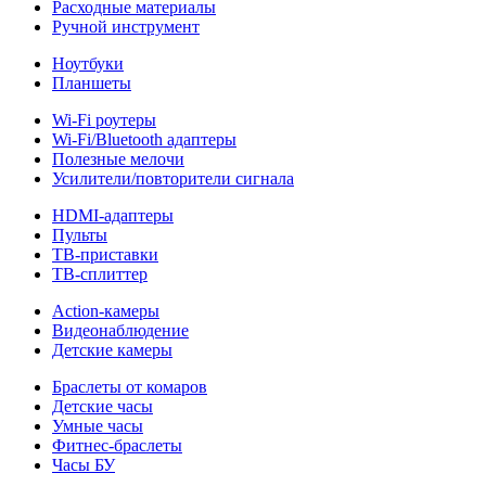
Расходные материалы
Ручной инструмент
Ноутбуки
Планшеты
Wi-Fi роутеры
Wi-Fi/Bluetooth адаптеры
Полезные мелочи
Усилители/повторители сигнала
HDMI-адаптеры
Пульты
ТВ-приставки
ТВ-сплиттер
Action-камеры
Видеонаблюдение
Детские камеры
Браслеты от комаров
Детские часы
Умные часы
Фитнес-браслеты
Часы БУ