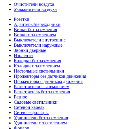
Очистители воздуха
Увлажнители воздуха
Розетки
Адаптеры/переходники
Вилки без заземления
Вилки с заземлением
Выключатели внутренние
Выключатели наружные
Звонки дверные
Изоленты
Колодки без заземления
Колодки с заземлением
Настольные светильники
Прожекторы без датчиков движения
Прожекторы с датчиком движения
Разветвители с заземлением
Разветвитель без заземления
Разное
Садовые светильники
Сетевой кабель
Сетевые фильтры
Удлинители без заземления
Удлинители с заземлением
Фонари