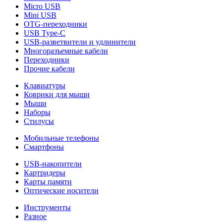
Micro USB
Mini USB
OTG-переходники
USB Type-C
USB-разветвители и удлинители
Многоразъемные кабели
Переходники
Прочие кабели
Клавиатуры
Коврики для мыши
Мыши
Наборы
Стилусы
Мобильные телефоны
Смартфоны
USB-накопители
Картридеры
Карты памяти
Оптические носители
Инструменты
Разное