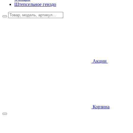
Штепсельное генздо
Акции
Корзина