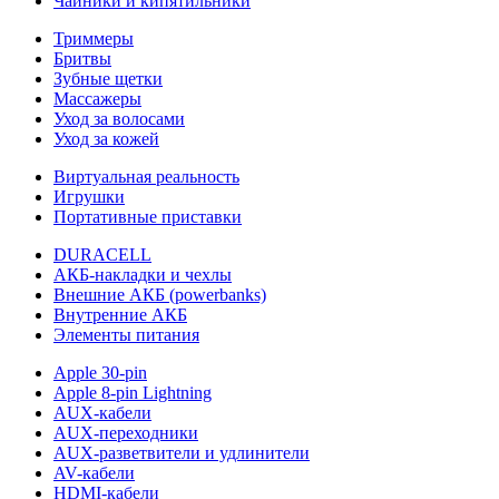
Чайники и кипятильники
Триммеры
Бритвы
Зубные щетки
Массажеры
Уход за волосами
Уход за кожей
Виртуальная реальность
Игрушки
Портативные приставки
DURACELL
АКБ-накладки и чехлы
Внешние АКБ (powerbanks)
Внутренние АКБ
Элементы питания
Apple 30-pin
Apple 8-pin Lightning
AUX-кабели
AUX-переходники
AUX-разветвители и удлинители
AV-кабели
HDMI-кабели