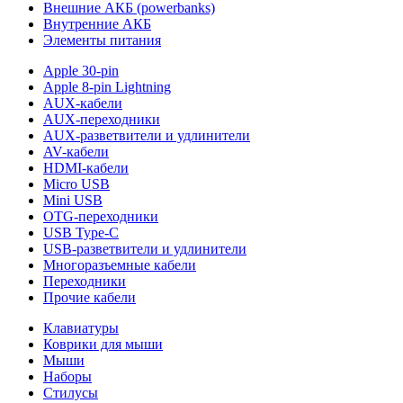
Внешние АКБ (powerbanks)
Внутренние АКБ
Элементы питания
Apple 30-pin
Apple 8-pin Lightning
AUX-кабели
AUX-переходники
AUX-разветвители и удлинители
AV-кабели
HDMI-кабели
Micro USB
Mini USB
OTG-переходники
USB Type-C
USB-разветвители и удлинители
Многоразъемные кабели
Переходники
Прочие кабели
Клавиатуры
Коврики для мыши
Мыши
Наборы
Стилусы