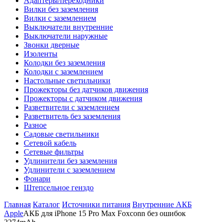
Адаптеры/переходники
Вилки без заземления
Вилки с заземлением
Выключатели внутренние
Выключатели наружные
Звонки дверные
Изоленты
Колодки без заземления
Колодки с заземлением
Настольные светильники
Прожекторы без датчиков движения
Прожекторы с датчиком движения
Разветвители с заземлением
Разветвитель без заземления
Разное
Садовые светильники
Сетевой кабель
Сетевые фильтры
Удлинители без заземления
Удлинители с заземлением
Фонари
Штепсельное генздо
Главная
Каталог
Источники питания
Внутренние АКБ
Apple
АКБ для iPhone 15 Pro Max Foxconn без ошибок