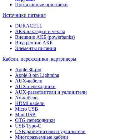
Портативные приставки
Источники питания
DURACELL
АКБ-накладки и чехлы
Внешние АКБ (powerbanks)
Внутренние АКБ
Элементы питания
Кабели, переходники, картридеры
Apple 30-pin
Apple 8-pin Lightning
AUX-кабели
AUX-переходники
AUX-разветвители и удлинители
AV-кабели
HDMI-кабели
Micro USB
Mini USB
OTG-переходники
USB Type-C
USB-разветвители и удлинители
Многоразъемные кабели