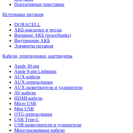
Портативные приставки
Источники питания
DURACELL
АКБ-накладки и чехлы
Внешние АКБ (powerbanks)
Внутренние АКБ
Элементы питания
Кабели, переходники, картридеры
Apple 30-pin
Apple 8-pin Lightning
AUX-кабели
AUX-переходники
AUX-разветвители и удлинители
AV-кабели
HDMI-кабели
Micro USB
Mini USB
OTG-переходники
USB Type-C
USB-разветвители и удлинители
Многоразъемные кабели