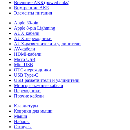
Внешние АКБ (powerbanks)
Внутренние АКБ
Элементы питания
Apple 30-pin
Apple 8-pin Lightning
AUX-кабели
AUX-переходники
AUX-разветвители и удлинители
AV-кабели
HDMI-кабели
Micro USB
Mini USB
OTG-переходники
USB Type-C
USB-разветвители и удлинители
Многоразъемные кабели
Переходники
Прочие кабели
Клавиатуры
Коврики для мыши
Мыши
Наборы
Стилусы