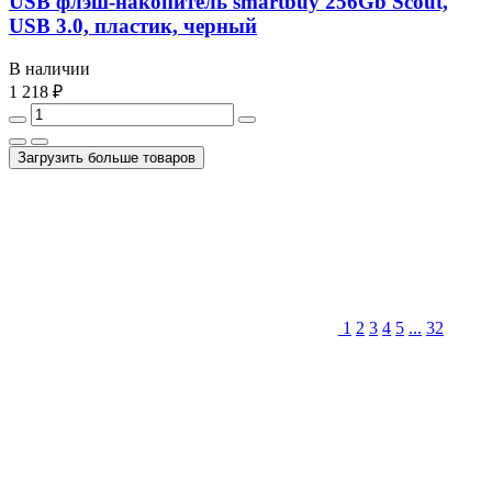
USB флэш-накопитель smartbuy 256Gb Scout,
USB 3.0, пластик, черный
В наличии
1 218 ₽
Загрузить больше товаров
1
2
3
4
5
...
32