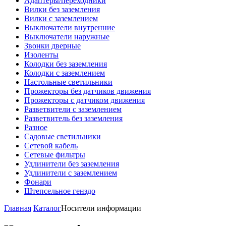
Адаптеры/переходники
Вилки без заземления
Вилки с заземлением
Выключатели внутренние
Выключатели наружные
Звонки дверные
Изоленты
Колодки без заземления
Колодки с заземлением
Настольные светильники
Прожекторы без датчиков движения
Прожекторы с датчиком движения
Разветвители с заземлением
Разветвитель без заземления
Разное
Садовые светильники
Сетевой кабель
Сетевые фильтры
Удлинители без заземления
Удлинители с заземлением
Фонари
Штепсельное генздо
Главная
Каталог
Носители информации