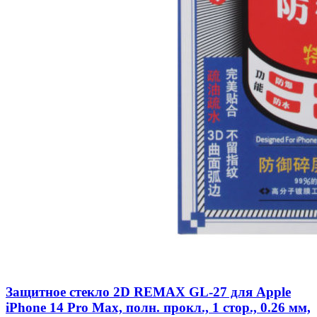
Защитное стекло 2D REMAX GL-27 для Apple
iPhone 14 Pro Max, полн. прокл., 1 стор., 0.26 мм,