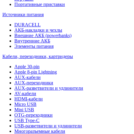
Портативные приставки
Источники питания
DURACELL
АКБ-накладки и чехлы
Внешние АКБ (powerbanks)
Внутренние АКБ
Элементы питания
Кабели, переходники, картридеры
Apple 30-pin
Apple 8-pin Lightning
AUX-кабели
AUX-переходники
AUX-разветвители и удлинители
AV-кабели
HDMI-кабели
Micro USB
Mini USB
OTG-переходники
USB Type-C
USB-разветвители и удлинители
Многоразъемные кабели