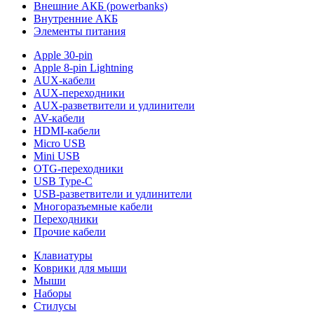
Внешние АКБ (powerbanks)
Внутренние АКБ
Элементы питания
Apple 30-pin
Apple 8-pin Lightning
AUX-кабели
AUX-переходники
AUX-разветвители и удлинители
AV-кабели
HDMI-кабели
Micro USB
Mini USB
OTG-переходники
USB Type-C
USB-разветвители и удлинители
Многоразъемные кабели
Переходники
Прочие кабели
Клавиатуры
Коврики для мыши
Мыши
Наборы
Стилусы