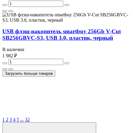
USB флэш-накопитель smartbuy 256Gb V-Cut
SB256GBVC-S3, USB 3.0, пластик, черный
В наличии
1 982 ₽
Загрузить больше товаров
1
2
3
4
5
...
32