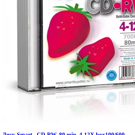
Диск Smart , CD-RW, 80 min, 4-12X box100/600