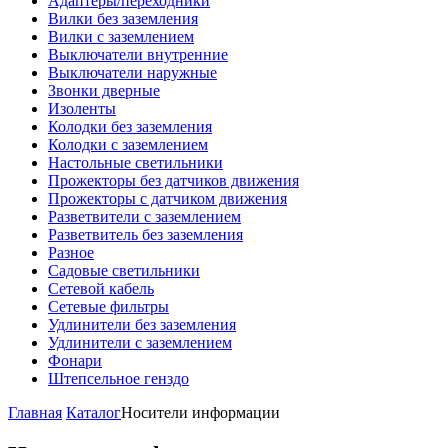
Адаптеры/переходники
Вилки без заземления
Вилки с заземлением
Выключатели внутренние
Выключатели наружные
Звонки дверные
Изоленты
Колодки без заземления
Колодки с заземлением
Настольные светильники
Прожекторы без датчиков движения
Прожекторы с датчиком движения
Разветвители с заземлением
Разветвитель без заземления
Разное
Садовые светильники
Сетевой кабель
Сетевые фильтры
Удлинители без заземления
Удлинители с заземлением
Фонари
Штепсельное генздо
Главная
Каталог
Носители информации