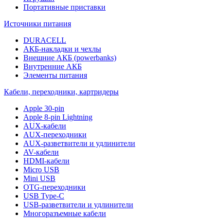
Портативные приставки
Источники питания
DURACELL
АКБ-накладки и чехлы
Внешние АКБ (powerbanks)
Внутренние АКБ
Элементы питания
Кабели, переходники, картридеры
Apple 30-pin
Apple 8-pin Lightning
AUX-кабели
AUX-переходники
AUX-разветвители и удлинители
AV-кабели
HDMI-кабели
Micro USB
Mini USB
OTG-переходники
USB Type-C
USB-разветвители и удлинители
Многоразъемные кабели