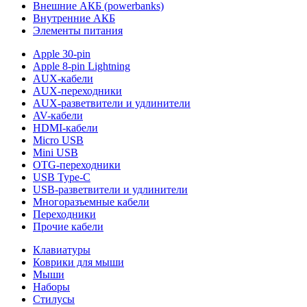
Внешние АКБ (powerbanks)
Внутренние АКБ
Элементы питания
Apple 30-pin
Apple 8-pin Lightning
AUX-кабели
AUX-переходники
AUX-разветвители и удлинители
AV-кабели
HDMI-кабели
Micro USB
Mini USB
OTG-переходники
USB Type-C
USB-разветвители и удлинители
Многоразъемные кабели
Переходники
Прочие кабели
Клавиатуры
Коврики для мыши
Мыши
Наборы
Стилусы