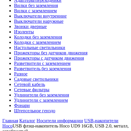
Адаптеры/переходники
Вилки без заземления
Вилки с заземлением
Выключатели внутренние
Выключатели наружные
Звонки дверные
Изоленты
Колодки без заземления
Колодки с заземлением
Настольные светильники
Прожекторы без датчиков движения
Прожекторы с датчиком движения
Разветвители с заземлением
Разветвитель без заземления
Разное
Садовые светильники
Сетевой кабель
Сетевые фильтры
Удлинители без заземления
Удлинители с заземлением
Фонари
Штепсельное генздо
Главная
Каталог
Носители информации
USB-накопители
Hoco
USB флэш-накопитель Hoco UD9 16GB, USB 2.0, металл,