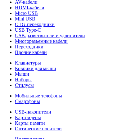
AV-кабели
HDMI-кабели
Micro USB
Mini USB
OTG-переходники
USB Type-C
USB-разветвители и удлинители
Многоразъемные кабели
Переходники
Прочие кабели
Клавиатуры
Коврики для мыши
Мыши
Наборы
Стилусы
Мобильные телефоны
Смартфоны
USB-накопители
Картридеры
Карты памяти
Оптические носители