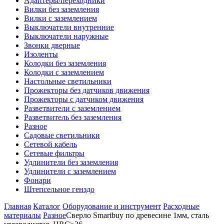
Адаптеры/переходники
Вилки без заземления
Вилки с заземлением
Выключатели внутренние
Выключатели наружные
Звонки дверные
Изоленты
Колодки без заземления
Колодки с заземлением
Настольные светильники
Прожекторы без датчиков движения
Прожекторы с датчиком движения
Разветвители с заземлением
Разветвитель без заземления
Разное
Садовые светильники
Сетевой кабель
Сетевые фильтры
Удлинители без заземления
Удлинители с заземлением
Фонари
Штепсельное генздо
Главная
Каталог
Оборудование и инструмент
Расходные
материалы
Разное
Сверло Smartbuy по древесине 1мм, сталь