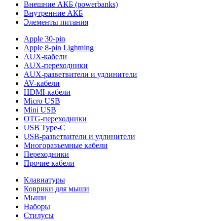
Внешние АКБ (powerbanks)
Внутренние АКБ
Элементы питания
Apple 30-pin
Apple 8-pin Lightning
AUX-кабели
AUX-переходники
AUX-разветвители и удлинители
AV-кабели
HDMI-кабели
Micro USB
Mini USB
OTG-переходники
USB Type-C
USB-разветвители и удлинители
Многоразъемные кабели
Переходники
Прочие кабели
Клавиатуры
Коврики для мыши
Мыши
Наборы
Стилусы