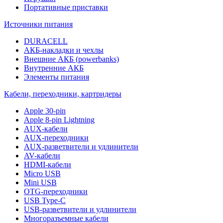
Портативные приставки
Источники питания
DURACELL
АКБ-накладки и чехлы
Внешние АКБ (powerbanks)
Внутренние АКБ
Элементы питания
Кабели, переходники, картридеры
Apple 30-pin
Apple 8-pin Lightning
AUX-кабели
AUX-переходники
AUX-разветвители и удлинители
AV-кабели
HDMI-кабели
Micro USB
Mini USB
OTG-переходники
USB Type-C
USB-разветвители и удлинители
Многоразъемные кабели