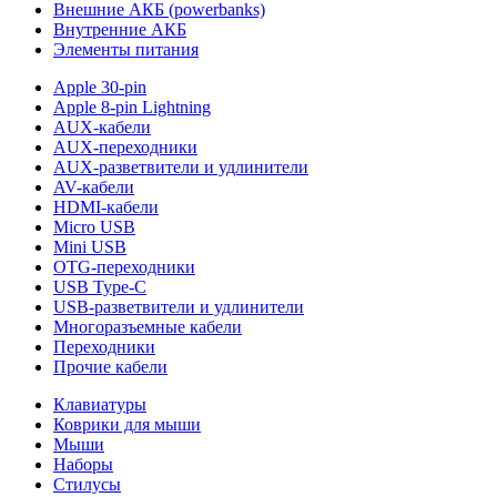
Внешние АКБ (powerbanks)
Внутренние АКБ
Элементы питания
Apple 30-pin
Apple 8-pin Lightning
AUX-кабели
AUX-переходники
AUX-разветвители и удлинители
AV-кабели
HDMI-кабели
Micro USB
Mini USB
OTG-переходники
USB Type-C
USB-разветвители и удлинители
Многоразъемные кабели
Переходники
Прочие кабели
Клавиатуры
Коврики для мыши
Мыши
Наборы
Стилусы