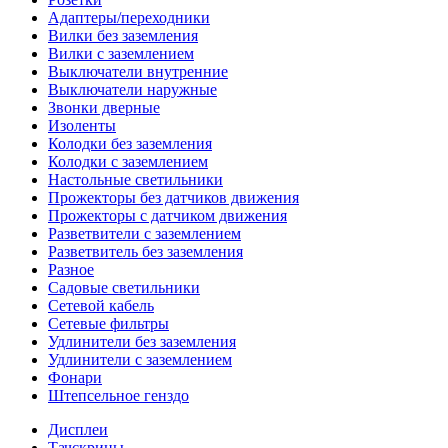
Адаптеры/переходники
Вилки без заземления
Вилки с заземлением
Выключатели внутренние
Выключатели наружные
Звонки дверные
Изоленты
Колодки без заземления
Колодки с заземлением
Настольные светильники
Прожекторы без датчиков движения
Прожекторы с датчиком движения
Разветвители с заземлением
Разветвитель без заземления
Разное
Садовые светильники
Сетевой кабель
Сетевые фильтры
Удлинители без заземления
Удлинители с заземлением
Фонари
Штепсельное генздо
Дисплеи
Тачскрины