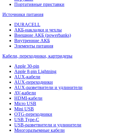
Портативные приставки
Источники питания
DURACELL
АКБ-накладки и чехлы
Внешние АКБ (powerbanks)
Внутренние АКБ
Элементы питания
Кабели, переходники, картридеры
Apple 30-pin
Apple 8-pin Lightning
AUX-кабели
AUX-переходники
AUX-разветвители и удлинители
AV-кабели
HDMI-кабели
Micro USB
Mini USB
OTG-переходники
USB Type-C
USB-разветвители и удлинители
Многоразъемные кабели