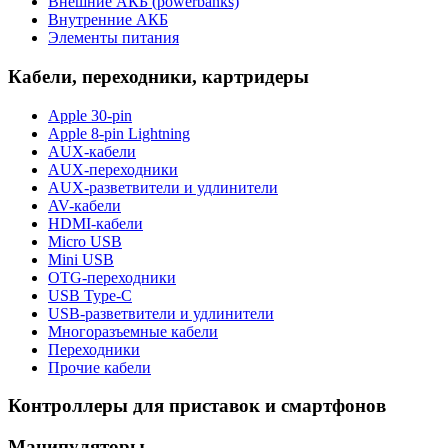
Внешние АКБ (powerbanks)
Внутренние АКБ
Элементы питания
Кабели, переходники, картридеры
Apple 30-pin
Apple 8-pin Lightning
AUX-кабели
AUX-переходники
AUX-разветвители и удлинители
AV-кабели
HDMI-кабели
Micro USB
Mini USB
OTG-переходники
USB Type-C
USB-разветвители и удлинители
Многоразъемные кабели
Переходники
Прочие кабели
Контроллеры для приставок и смартфонов
Манипуляторы