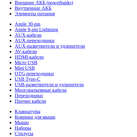
Внешние АКБ (powerbanks)
Внутренние АКБ
Элементы питания
Apple 30-pin
Apple 8-pin Lightning
AUX-кабели
AUX-переходники
AUX-разветвители и удлинители
AV-кабели
HDMI-кабели
Micro USB
Mini USB
OTG-переходники
USB Type-C
USB-разветвители и удлинители
Многоразъемные кабели
Переходники
Прочие кабели
Клавиатуры
Коврики для мыши
Мыши
Наборы
Стилусы