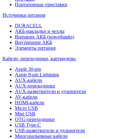
Портативные приставки
Источники питания
DURACELL
АКБ-накладки и чехлы
Внешние АКБ (powerbanks)
Внутренние АКБ
Элементы питания
Кабели, переходники, картридеры
Apple 30-pin
Apple 8-pin Lightning
AUX-кабели
AUX-переходники
AUX-разветвители и удлинители
AV-кабели
HDMI-кабели
Micro USB
Mini USB
OTG-переходники
USB Type-C
USB-разветвители и удлинители
Многоразъемные кабели