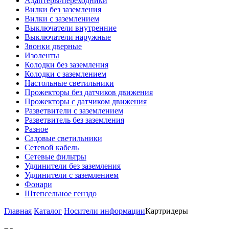
Адаптеры/переходники
Вилки без заземления
Вилки с заземлением
Выключатели внутренние
Выключатели наружные
Звонки дверные
Изоленты
Колодки без заземления
Колодки с заземлением
Настольные светильники
Прожекторы без датчиков движения
Прожекторы с датчиком движения
Разветвители с заземлением
Разветвитель без заземления
Разное
Садовые светильники
Сетевой кабель
Сетевые фильтры
Удлинители без заземления
Удлинители с заземлением
Фонари
Штепсельное генздо
Главная
Каталог
Носители информации
Картридеры