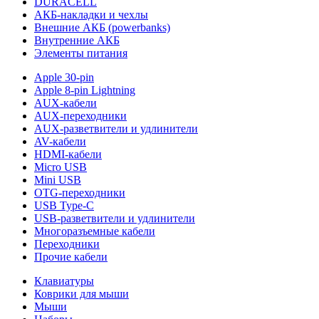
DURACELL
АКБ-накладки и чехлы
Внешние АКБ (powerbanks)
Внутренние АКБ
Элементы питания
Apple 30-pin
Apple 8-pin Lightning
AUX-кабели
AUX-переходники
AUX-разветвители и удлинители
AV-кабели
HDMI-кабели
Micro USB
Mini USB
OTG-переходники
USB Type-C
USB-разветвители и удлинители
Многоразъемные кабели
Переходники
Прочие кабели
Клавиатуры
Коврики для мыши
Мыши