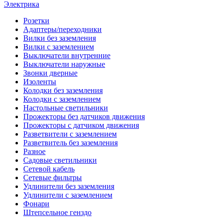
Электрика
Розетки
Адаптеры/переходники
Вилки без заземления
Вилки с заземлением
Выключатели внутренние
Выключатели наружные
Звонки дверные
Изоленты
Колодки без заземления
Колодки с заземлением
Настольные светильники
Прожекторы без датчиков движения
Прожекторы с датчиком движения
Разветвители с заземлением
Разветвитель без заземления
Разное
Садовые светильники
Сетевой кабель
Сетевые фильтры
Удлинители без заземления
Удлинители с заземлением
Фонари
Штепсельное генздо