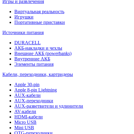
Игры и развлечения
Виртуальная реальность
Игрушки
Портативные приставки
Источники питания
DURACELL
АКБ-накладки и чехлы
Внешние АКБ (powerbanks)
Внутренние АКБ
Элементы питания
Кабели, переходники, картридеры
Apple 30-pin
Apple 8-pin Lightning
AUX-кабели
AUX-переходники
AUX-разветвители и удлинители
AV-кабели
HDMI-кабели
Micro USB
Mini USB
OTG-переходники