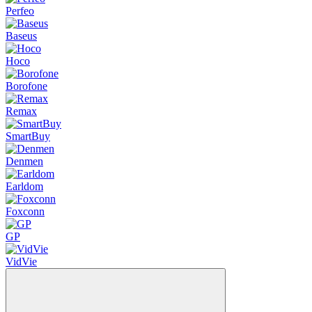
Perfeo
Baseus
Hoco
Borofone
Remax
SmartBuy
Denmen
Earldom
Foxconn
GP
VidVie