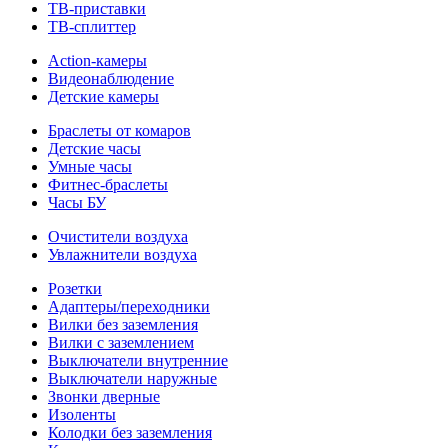
ТВ-приставки
ТВ-сплиттер
Action-камеры
Видеонаблюдение
Детские камеры
Браслеты от комаров
Детские часы
Умные часы
Фитнес-браслеты
Часы БУ
Очистители воздуха
Увлажнители воздуха
Розетки
Адаптеры/переходники
Вилки без заземления
Вилки с заземлением
Выключатели внутренние
Выключатели наружные
Звонки дверные
Изоленты
Колодки без заземления