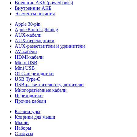
Внешние АКБ (powerbanks)
Внутренние АКБ
Элементы питания
Apple 30-pin
Apple 8-pin Lightning
AUX-кабели
AUX-переходники
AUX-разветвители и удлинители
AV-кабели
HDMI-кабели
Micro USB
Mini USB
OTG-переходники
USB Type-C
USB-разветвители и удлинители
Многоразъемные кабели
Переходники
Прочие кабели
Клавиатуры
Коврики для мыши
Мыши
Наборы
Стилусы