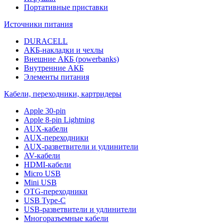
Портативные приставки
Источники питания
DURACELL
АКБ-накладки и чехлы
Внешние АКБ (powerbanks)
Внутренние АКБ
Элементы питания
Кабели, переходники, картридеры
Apple 30-pin
Apple 8-pin Lightning
AUX-кабели
AUX-переходники
AUX-разветвители и удлинители
AV-кабели
HDMI-кабели
Micro USB
Mini USB
OTG-переходники
USB Type-C
USB-разветвители и удлинители
Многоразъемные кабели